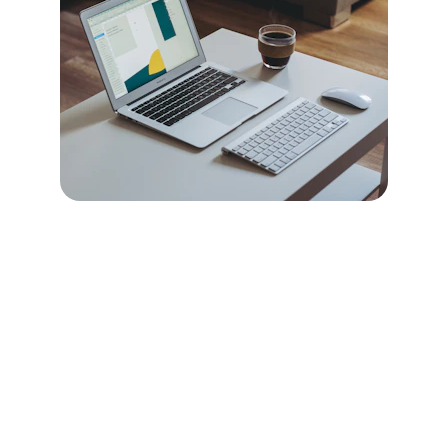
★★★★★
Kaushalkendra ne meri Shopify store 
design kar ke sales mein zabardast 
izafa kiya, unka kaam sach mein 
lajawab hai.